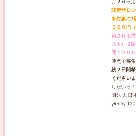
月２０日よ
認定サロン
を対象に1
０００円（T
術される方
スト)→2
間１２０００
時点で募集
続２日間希
ください
したいっ！
団法人日本耳つ
y/entry-12